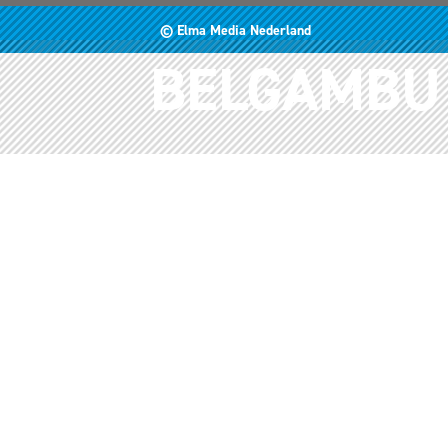
© Elma Media Nederland
BELGAMBU