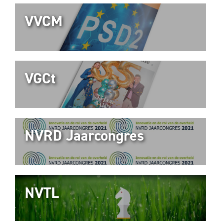
VVCM
VGCt
NVRD Jaarcongres
NVTL