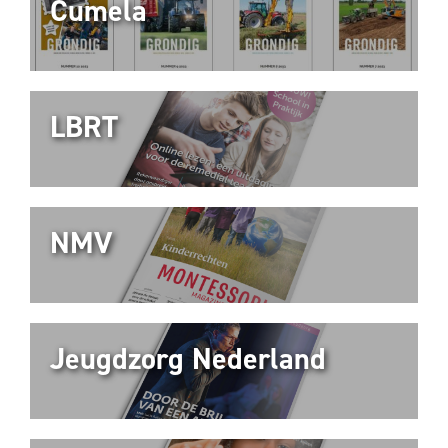
Cumela
LBRT
NMV
Jeugdzorg Nederland