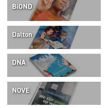
BiOND
Dalton
DNA
NOVE