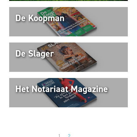
De Koopman
De Slager
Het Notariaat Magazine
1
2