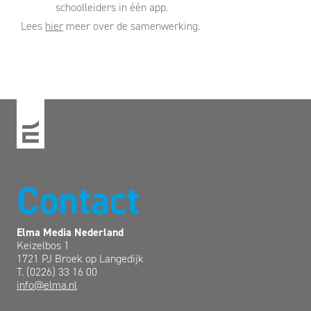
schoolleiders in één app.
Lees
hier
meer over de samenwerking.
Contact
Elma Media Nederland
Keizelbos 1
1721 PJ Broek op Langedijk
T. (0226) 33 16 00
info@elma.nl