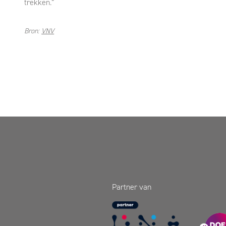
trekken.”
Bron:
VNV
Partner van